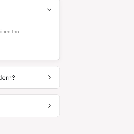
höhen Ihre
dern?